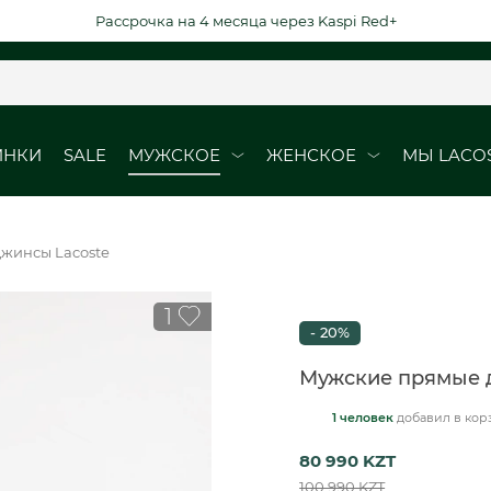
Рассрочка на 4 месяца через Kaspi Red+
ИНКИ
SALE
МУЖСКОЕ
ЖЕНСКОЕ
МЫ LACO
ОБУВЬ
ОБУВЬ
жинсы Lacoste
Кроссовки
Кроссовки
1
Кеды
Кеды
- 20%
рубашки
Ботинки
Мужские прямые 
1 человек
добавил
в кор
ВЫЕ ДАТЫ
DURABLE ELEGAN
80 990 KZT
юбки
100 990 KZT