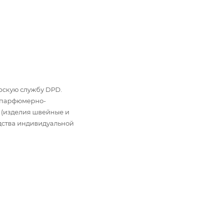
ьерскую службу DPD.
: парфюмерно-
 (изделия швейные и
дства индивидуальной