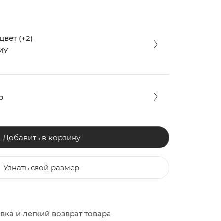
вет (+2)
MY
р
Добавить в корзину
Узнать свой размер
ЗАКИ
ОБУВЬ
ОБУВЬ
авка
и
легкий возврат товара