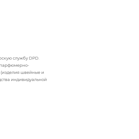
ьерскую службу DPD.
: парфюмерно-
 (изделия швейные и
дства индивидуальной