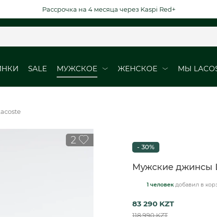
Рассрочка на 4 месяца через Kaspi Red+
ИНКИ
SALE
МУЖСКОЕ
ЖЕНСКОЕ
МЫ LACO
ОБУВЬ
ОБУВЬ
acoste
Кроссовки
Кроссовки
2
Кеды
Кеды
- 30%
рубашки
Ботинки
Мужские джинсы 
1 человек
добавил
в кор
ВЫЕ ДАТЫ
DURABLE ELEGAN
83 290 KZT
юбки
118 990 KZT