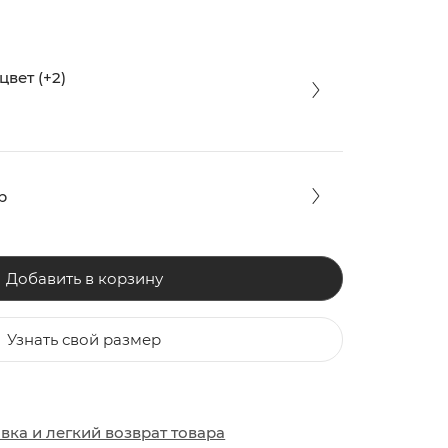
вет (+2)
р
Добавить в корзину
Узнать свой размер
ЗАКИ
ОБУВЬ
ОБУВЬ
авка
и
легкий возврат товара