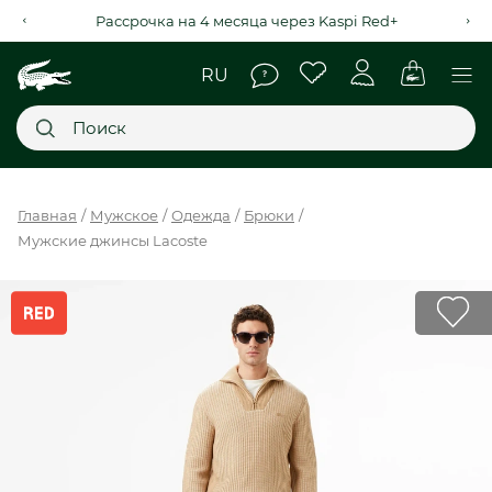
Рассрочка на 4 месяца через Kaspi Red+
Главное меню
Главная
Мужское
Одежда
Брюки
Мужские джинсы Lacoste
НОВИНКИ
SALE
МУЖСКОЕ
ЖЕНСКОЕ
МЫ LACOSTE