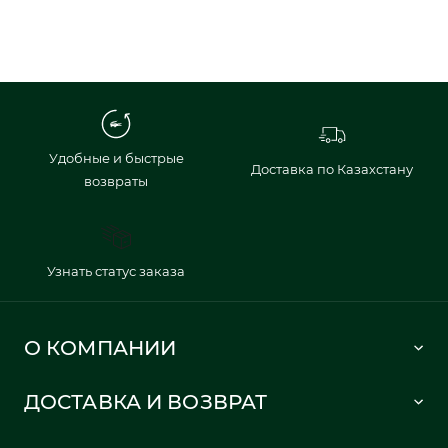
Удобные и быстрые
Доставка по Казахстану
возвраты
Узнать статус заказа
О КОМПАНИИ
Lacoste 1933
ДОСТАВКА И ВОЗВРАТ
Политика в отношении обработки персональных данных
Как сделать заказ
Публичная оферта