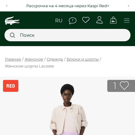
Рассрочка на 4 месяца через Kaspi Red+
Главное меню
Главная
Женское
Одежда
Брюки и шорты
Женские шорты Lacoste
НОВИНКИ
SALE
1
МУЖСКОЕ
ЖЕНСКОЕ
МЫ LACOSTE