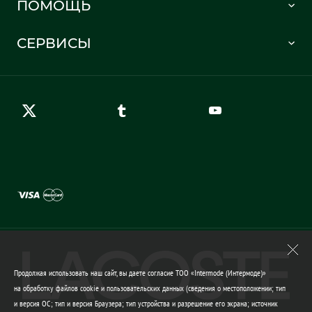
ПОМОЩЬ
Информация о доставке
Часто задаваемые вопросы
Отслеживание заказа
СЕРВИСЫ
Карта сайта
Правила возврата
Создать аккаунт
Контакты
Гарантия качества
Продолжая использовать наш сайт, вы даете согласие ТОО «Intermode (Интермоде)»
на обработку файлов cookie и пользовательских данных (сведения о местоположении; тип
и версия ОС; тип и версия Браузера; тип устройства и разрешение его экрана; источник