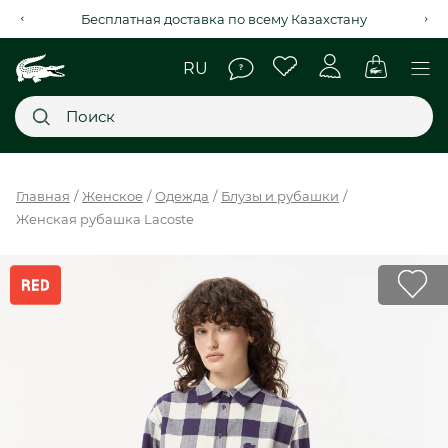
Рассрочка на 4 месяца через Kaspi Red+
Главное меню
Главная
Женское
Одежда
Блузы и рубашки
Женская рубашка Lacoste
НОВИНКИ
SALE
МУЖСКОЕ
ЖЕНСКОЕ
МЫ LACOSTE