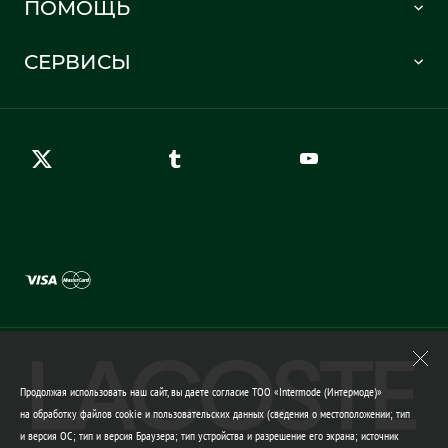
ПОМОЩЬ
Информация о доставке
Часто задаваемые вопросы
Отслеживание заказа
СЕРВИСЫ
Карта сайта
Правила возврата
Создать аккаунт
Контакты
Гарантия качества
Продолжая использовать наш сайт, вы даете согласие ТОО «Intermode (Интермоде)»
на обработку файлов cookie и пользовательских данных (сведения о местоположении; тип
и версия ОС; тип и версия Браузера; тип устройства и разрешение его экрана; источник