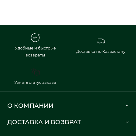
Удобные и быстрые
Доставка по Казахстану
возвраты
Узнать статус заказа
О КОМПАНИИ
Lacoste 1933
ДОСТАВКА И ВОЗВРАТ
Политика в отношении обработки персональных данных
Как сделать заказ
Публичная оферта