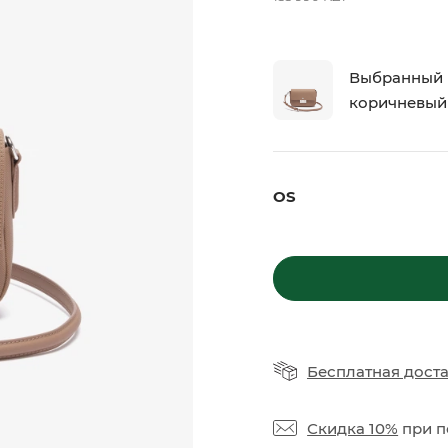
елье и шорты
шорты
одежда
одежда
ая одежда
ая одежда
Выбранный ц
коричневый 
OS
ЫЕ ТОВАРЫ
БАРСЕТКИ И РЮК
АКСЕССУАРЫ
Бесплатная дост
Скидка 10%
при п