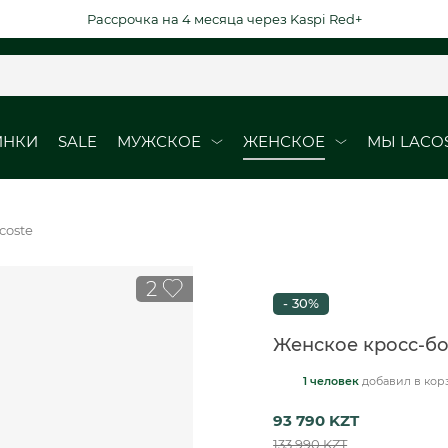
Рассрочка на 4 месяца через Kaspi Red+
ИНКИ
SALE
МУЖСКОЕ
ЖЕНСКОЕ
МЫ LACO
ОБУВЬ
ОБУВЬ
coste
Кроссовки
Кроссовки
2
Кеды
Кеды
- 30%
рубашки
Ботинки
Женское кросс-бо
1 человек
добавил
в кор
ВЫЕ ДАТЫ
DURABLE ELEGAN
93 790 KZT
юбки
133 990 KZT