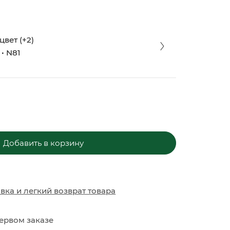
вет (+2)
• N81
Добавить в корзину
ЗАКИ
ОБУВЬ
ОБУВЬ
авка
и
легкий возврат товара
ервом заказе