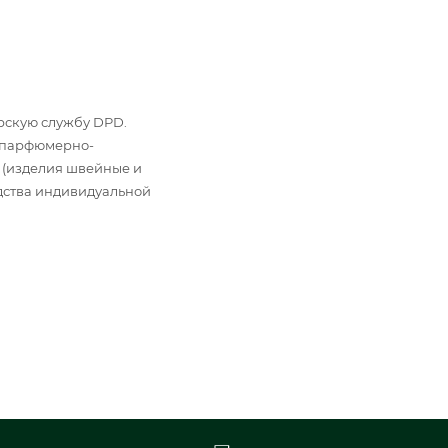
ьерскую службу DPD.
: парфюмерно-
 (изделия швейные и
дства индивидуальной